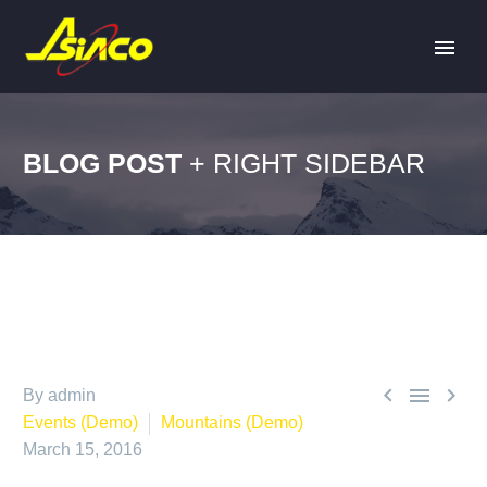
BLOG POST
+ RIGHT SIDEBAR



By admin
Events (Demo)
Mountains (Demo)
March 15, 2016