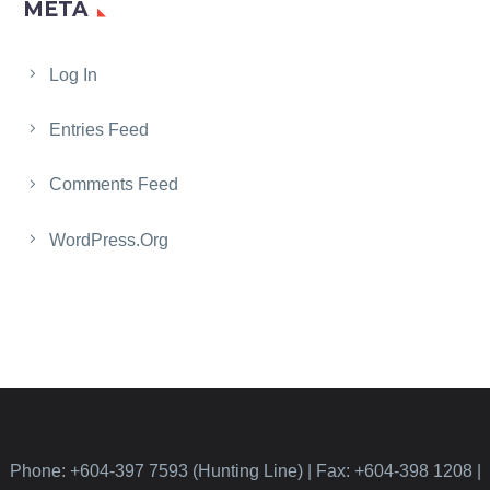
META
Log In
Entries Feed
Comments Feed
WordPress.org
Phone: +604-397 7593 (Hunting Line) | Fax: +604-398 1208 |