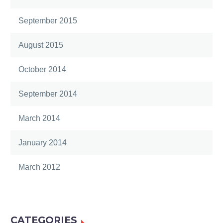
Morbi accumsan ipsum
velit. Nam nec tellus a
September 2015
odio tincidunt auctor a
ornare odio. Sed non
August 2015
mauris vitae erat
October 2014
consequat auctor eu in
elit.
September 2014
March 2014
January 2014
March 2012
CATEGORIES