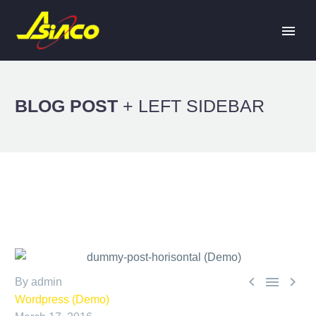
BLOG POST
+ LEFT SIDEBAR



By admin
Wordpress (Demo)