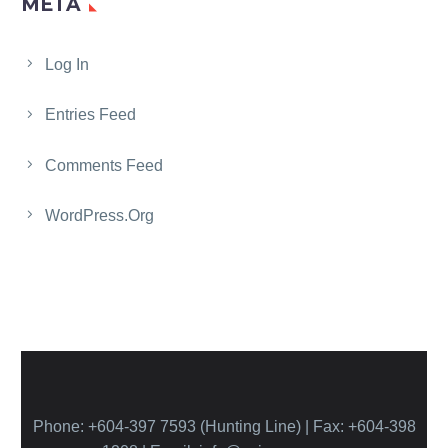
META
Log In
Entries Feed
Comments Feed
WordPress.org
Phone: +604-397 7593 (Hunting Line) | Fax: +604-398