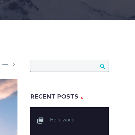


RECENT POSTS
Hello world!