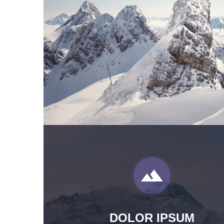


DOLOR IPSUM