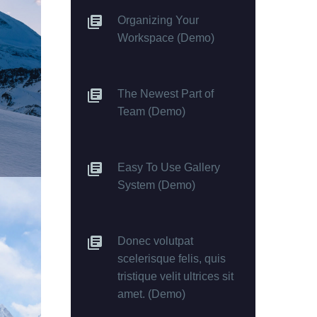
Organizing Your
Workspace (Demo)
The Newest Part of
Team (Demo)
Easy To Use Gallery
System (Demo)
Donec volutpat
scelerisque felis, quis
tristique velit ultrices sit
amet. (Demo)