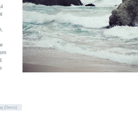
ui
ut
m,
ae
tem
d
e
ing (Demo)