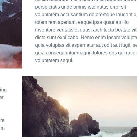
perspiciatis unde omnis iste natus error sit
voluptatem accusantium doloremque laudantiu
totam rem aperiam, eaque ipsa quae ab illo
inventore veritatis et quasi architecto beatae vi
dicta sunt explicabo. Nemo enim ipsam volupt
quia voluptas sit aspernatur aut odit aut fugit, s
quia consequuntur magni dolores eos qui ratio
voluptatem sequi.
cing
et
ure
lum